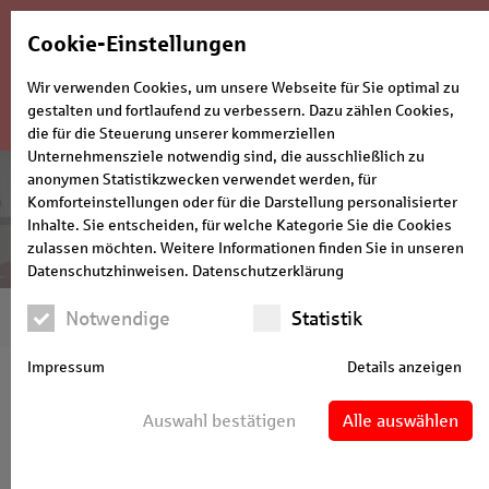
Cookie-Einstellungen
GründerCenter
Wir verwenden Cookies, um unsere Webseite für Sie optimal zu
gestalten und fortlaufend zu verbessern. Dazu zählen Cookies,
die für die Steuerung unserer kommerziellen
Unternehmensziele notwendig sind, die ausschließlich zu
anonymen Statistikzwecken verwendet werden, für
GründerCenter
Komforteinstellungen oder für die Darstellung personalisierter
Inhalte. Sie entscheiden, für welche Kategorie Sie die Cookies
der Sparkasse Bielefeld
zulassen möchten. Weitere Informationen finden Sie in unseren
Datenschutzhinweisen.
Datenschutzerklärung
Praxisgründung und -übernahme
Notwendige
Statistik
Impressum
Details anzeigen
Unser Know-How für Ihren Erfolg
Auswahl bestätigen
Alle auswählen
Die